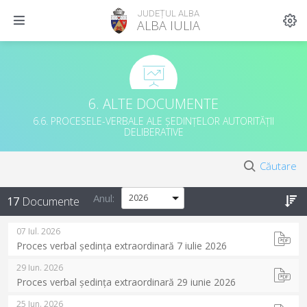
JUDEȚUL ALBA
ALBA IULIA
6. ALTE DOCUMENTE
6.6. PROCESELE-VERBALE ALE ȘEDINȚELOR AUTORITĂȚII
DELIBERATIVE
Căutare
Anul:
17
Documente
07 Iul. 2026
Proces verbal ședința extraordinară 7 iulie 2026
29 Iun. 2026
Proces verbal ședința extraordinară 29 iunie 2026
25 Iun. 2026