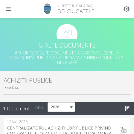
JUDEȚUL CĂLĂRAȘI
BELCIUGATELE
6. ALTE DOCUMENTE
6.9. ORICARE ALTE DOCUMENTE A CĂROR ADUCERE LA
CUNOȘTINȚĂ PUBLICĂ SE APRECIAZĂ CA FIIND OPORTUNĂ ȘI
NECESARĂ
ACHIZIȚII PUBLICE
PRIMĂRIA
Anul:
1
Document
19 Ian. 2026
CENTRALIZATORUL ACHIZITIILOR PUBLICE PRIVIND
CONTRACTELE DE ACHIZITII PUBLICE CU VALOAREA