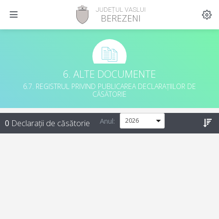
JUDEȚUL VASLUI
BEREZENI
6. ALTE DOCUMENTE
6.7. REGISTRUL PRIVIND PUBLICAREA DECLARAȚIILOR DE
CĂSĂTORIE
Anul:
0
Declarații de căsătorie