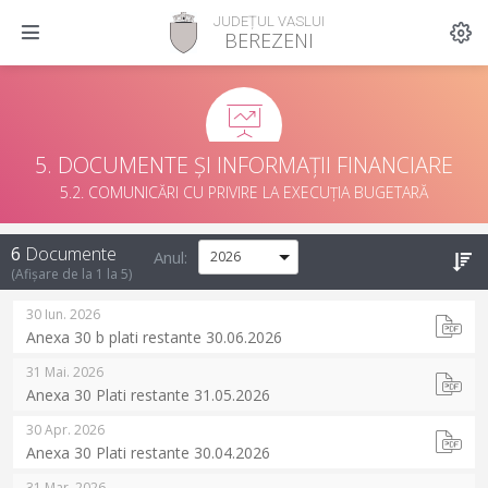
JUDEȚUL VASLUI
BEREZENI
5. DOCUMENTE ȘI INFORMAȚII FINANCIARE
5.2. COMUNICĂRI CU PRIVIRE LA EXECUȚIA BUGETARĂ
6
Documente
Anul:
(
Afișare de la
1
la
5
)
30 Iun. 2026
Anexa 30 b plati restante 30.06.2026
31 Mai. 2026
Anexa 30 Plati restante 31.05.2026
30 Apr. 2026
Anexa 30 Plati restante 30.04.2026
31 Mar. 2026