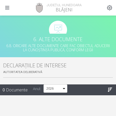
JUDEȚUL HUNEDOARA
BLĂJENI
6. ALTE DOCUMENTE
6.8. ORICARE ALTE DOCUMENTE CARE FAC OBIECTUL ADUCERII
LA CUNOȘTINȚĂ PUBLICĂ, CONFORM LEGII
DECLARAȚIILE DE INTERESE
AUTORITATEA DELIBERATIVĂ
Anul:
0
Documente