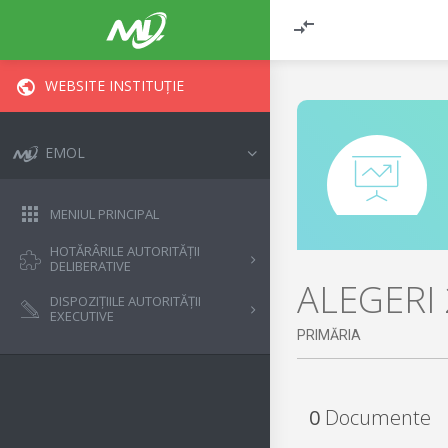
WEBSITE INSTITUȚIE
EMOL
MENIUL PRINCIPAL
HOTĂRÂRILE AUTORITĂȚII
DELIBERATIVE
ALEGERI
DISPOZIȚIILE AUTORITĂȚII
EXECUTIVE
PRIMĂRIA
0
Documente