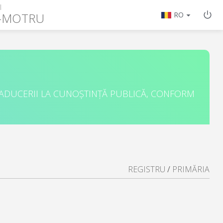
I
A-MOTRU
RO
 ADUCERII LA CUNOȘTINȚĂ PUBLICĂ, CONFORM
REGISTRU
/
PRIMĂRIA