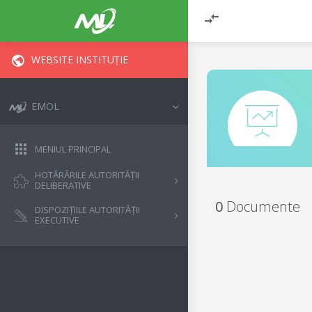
WEBSITE INSTITUȚIE
EMOL
MENIUL PRINCIPAL
HOTĂRÂRILE AUTORITĂȚII
DELIBERATIVE
0
Documente
DISPOZIȚIILE AUTORITĂȚII
EXECUTIVE