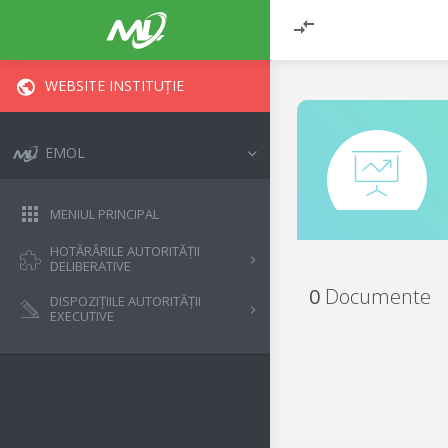
WEBSITE INSTITUȚIE
EMOL
MENIUL PRINCIPAL
HOTĂRÂRILE AUTORITĂȚII
DELIBERATIVE
0
Documente
DISPOZIȚIILE AUTORITĂȚII
EXECUTIVE