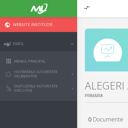
WEBSITE INSTITUȚIE
EMOL
MENIUL PRINCIPAL
HOTĂRÂRILE AUTORITĂȚII
DELIBERATIVE
ALEGERI
DISPOZIȚIILE AUTORITĂȚII
EXECUTIVE
PRIMĂRIA
0
Documente