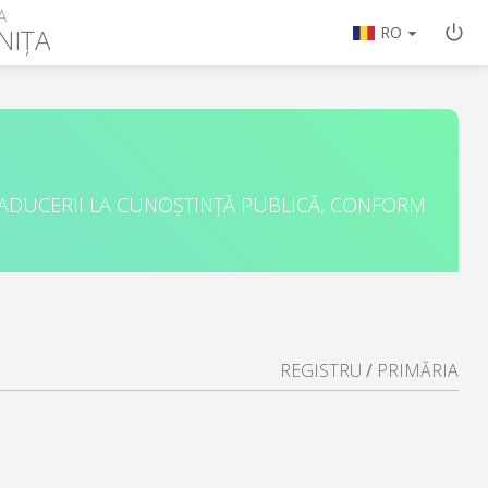
A
NIȚA
RO
 ADUCERII LA CUNOȘTINȚĂ PUBLICĂ, CONFORM
REGISTRU
/
PRIMĂRIA