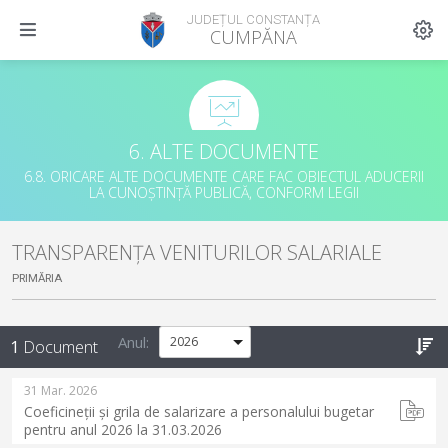
JUDEȚUL CONSTANȚA
CUMPĂNA
6. ALTE DOCUMENTE
6.8. ORICARE ALTE DOCUMENTE CARE FAC OBIECTUL ADUCERII
LA CUNOȘTINȚĂ PUBLICĂ, CONFORM LEGII
TRANSPARENȚA VENITURILOR SALARIALE
PRIMĂRIA
Anul:
1
Document
31 Mar. 2026
Coeficineții și grila de salarizare a personalului bugetar
pentru anul 2026 la 31.03.2026