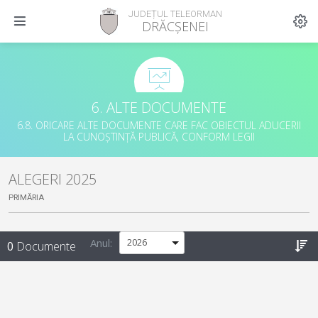
JUDEȚUL TELEORMAN
DRĂCȘENEI
6. ALTE DOCUMENTE
6.8. ORICARE ALTE DOCUMENTE CARE FAC OBIECTUL ADUCERII
LA CUNOȘTINȚĂ PUBLICĂ, CONFORM LEGII
ALEGERI 2025
PRIMĂRIA
Anul:
0
Documente