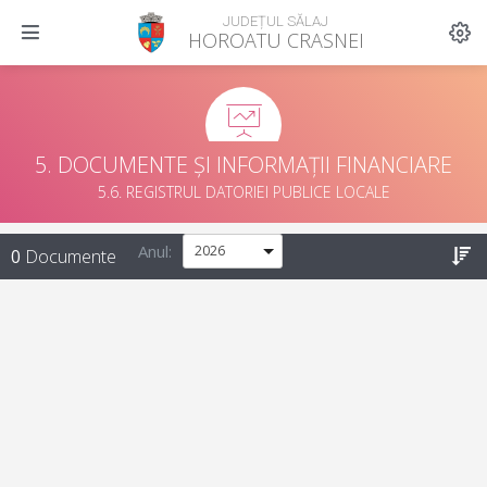
JUDEȚUL SĂLAJ
HOROATU CRASNEI
5. DOCUMENTE ȘI INFORMAȚII FINANCIARE
5.6. REGISTRUL DATORIEI PUBLICE LOCALE
Anul:
0
Documente