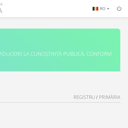
RA
A
RO
 ADUCERII LA CUNOȘTINȚĂ PUBLICĂ, CONFORM
REGISTRU
/
PRIMĂRIA