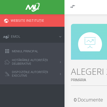
WEBSITE INSTITUȚIE
EMOL
MENIUL PRINCIPAL
HOTĂRÂRILE AUTORITĂȚII
DELIBERATIVE
ALEGERI
DISPOZIȚIILE AUTORITĂȚII
EXECUTIVE
PRIMĂRIA
0
Documente