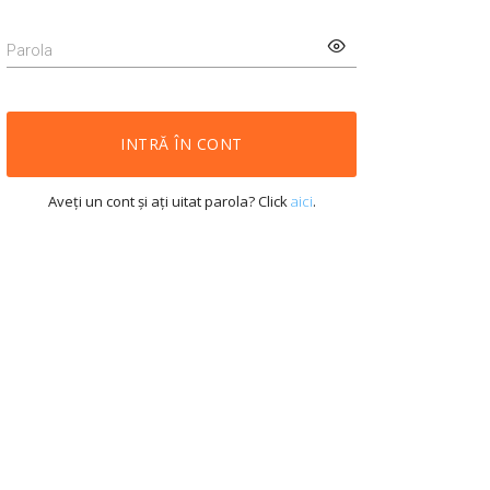
Parola
INTRĂ ÎN CONT
Aveți un cont și ați uitat parola? Click
aici
.