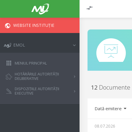
WEBSITE INSTITUȚIE
EMOL
MENIUL PRINCIPAL
HOTĂRÂRILE AUTORITĂȚII
DELIBERATIVE
12
Documente
DISPOZIȚIILE AUTORITĂȚII
EXECUTIVE
Dată emitere
08.07.2026