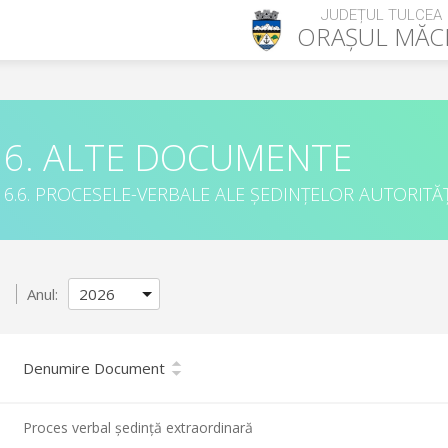
JUDEȚUL TULCEA
ORAȘUL
MĂC
6. ALTE DOCUMENTE
6.6. PROCESELE-VERBALE ALE ȘEDINȚELOR AUTORITĂȚ
Anul:
Denumire Document
Proces verbal ședință extraordinară