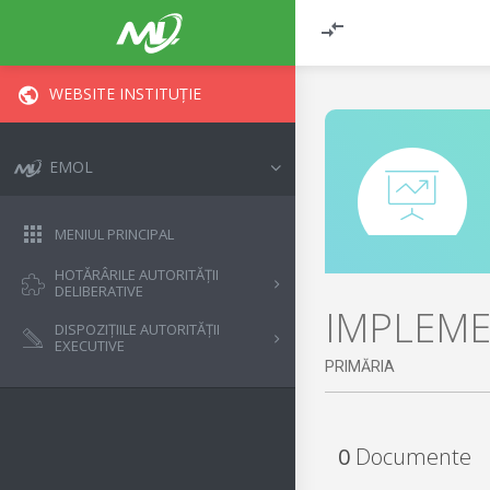
WEBSITE INSTITUȚIE
EMOL
MENIUL PRINCIPAL
HOTĂRÂRILE AUTORITĂȚII
DELIBERATIVE
IMPLEME
DISPOZIȚIILE AUTORITĂȚII
EXECUTIVE
PRIMĂRIA
0
Documente