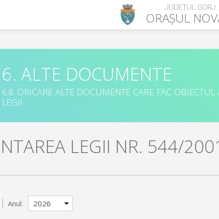
JUDEȚUL GORJ
ORAȘUL
NOV
6. ALTE DOCUMENTE
6.8. ORICARE ALTE DOCUMENTE CARE FAC OBIECTUL
LEGII
NTAREA LEGII NR. 544/200
Anul: