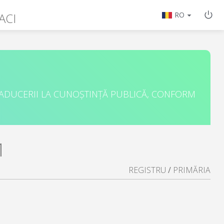
ACI
RO
 ADUCERII LA CUNOȘTINȚĂ PUBLICĂ, CONFORM
1
REGISTRU
/
PRIMĂRIA