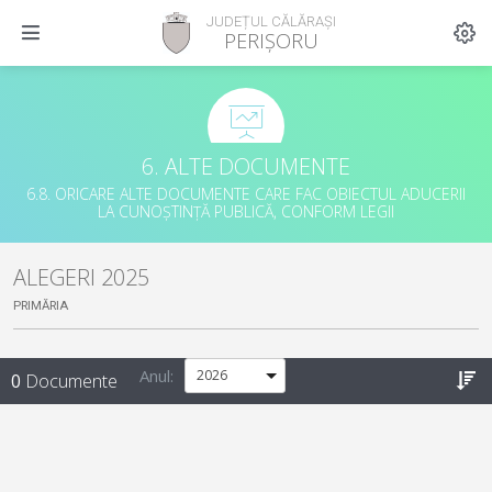
JUDEȚUL CĂLĂRAȘI
PERIȘORU
6. ALTE DOCUMENTE
6.8. ORICARE ALTE DOCUMENTE CARE FAC OBIECTUL ADUCERII
LA CUNOȘTINȚĂ PUBLICĂ, CONFORM LEGII
ALEGERI 2025
PRIMĂRIA
Anul:
0
Documente