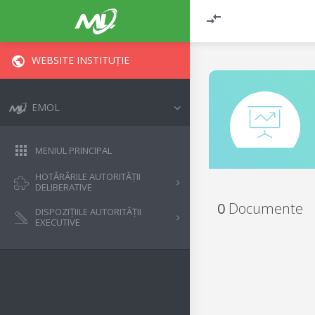
WEBSITE INSTITUȚIE
EMOL
MENIUL PRINCIPAL
HOTĂRÂRILE AUTORITĂȚII
DELIBERATIVE
0
Documente
DISPOZIȚIILE AUTORITĂȚII
EXECUTIVE