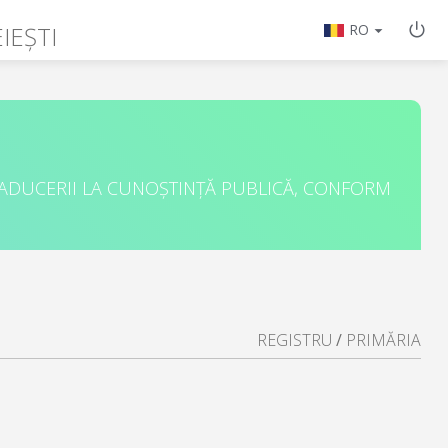
IEȘTI
RO
 ADUCERII LA CUNOȘTINȚĂ PUBLICĂ, CONFORM
REGISTRU
/
PRIMĂRIA