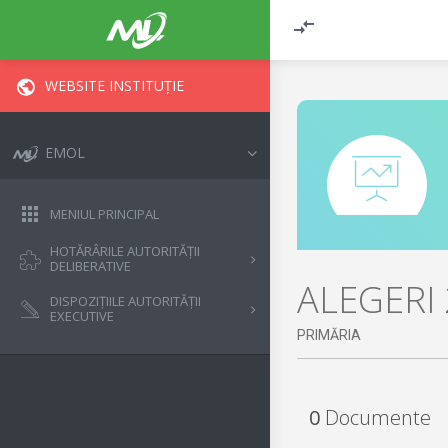
WEBSITE INSTITUȚIE
EMOL
MENIUL PRINCIPAL
HOTĂRÂRILE AUTORITĂȚII
DELIBERATIVE
ALEGERI
DISPOZIȚIILE AUTORITĂȚII
EXECUTIVE
PRIMĂRIA
0
Documente