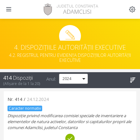
JUDEȚUL CONSTANȚA
ADAMCLISI
4. DISPOZIȚIILE AUTORITĂȚII EXECUTIVE
4.2. REGISTRUL PENTRU EVIDENȚA DISPOZIȚIILOR AUTORITĂȚII
EXECUTIVE
414
Dispoziții
Anul:
(Afișare de la
1
la
20
)
Nr.
414
/
24.12.2024
Caracter normativ
Dispoziție privind modificarea comisiei speciale de inventariere a
elementelor de natura activelor, datoriilor si capitalurilor proprii ale
comunei Adamclisi, judetul Constanta