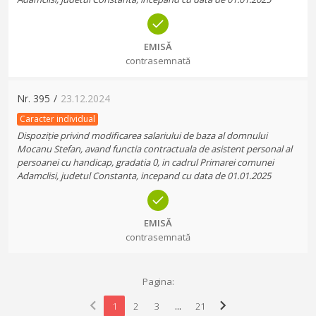
EMISĂ
contrasemnată
Nr.
395
/
23.12.2024
Caracter individual
Dispoziție privind modificarea salariului de baza al domnului
Mocanu Stefan, avand functia contractuala de asistent personal al
persoanei cu handicap, gradatia 0, in cadrul Primarei comunei
Adamclisi, judetul Constanta, incepand cu data de 01.01.2025
EMISĂ
contrasemnată
Pagina:
chevron_left
chevron_right
1
2
3
...
21