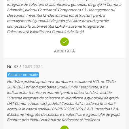
integrate de colectare si valorificare a gunoiului de grajd in Comuna
Adamclisi, Judetul Constanta” Componenta C3 - Managementul
Deseurilor, Investitia I2 -Dezvoltarea infrastructurii pentru
managementul gunoiului de grajd și al altor deșeuri agricole
compostabile, Subinvestiția I2.A-B – Sisteme Integrate de
Colectarea si Valorificarea Gunoiului de Grajd
ADOPTATĂ
Nr.
37
/
10.09.2024
Caracter normativ
Hotărâre privind aprobarea aprobarea actualizarii HCL nr.79 din
26.10.2023 privind aprobarea Studiului de Fezabilitate, a si a
indicatorilor tehnico-economici pentru obiectivul de investitie
”Sisteme integrate de colectare si valorificare a gunoiului de grajd-
UAT Comuna Adamclisi, judetul Constanta” in vederea finantarii
acestuia in cadrul apelului PNRR/2023/C3/S/I.2.A-B, Investitia I.2.A-
B:Sisteme integrate de colectare si valorificare a gunoiului de grajd,
finantat prin Planul National de Redresare si Rezilienta