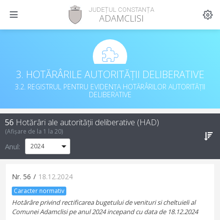
JUDEȚUL CONSTANȚA
ADAMCLISI
3. HOTĂRÂRILE AUTORITĂȚII DELIBERATIVE
3.2. REGISTRUL PENTRU EVIDENȚA HOTĂRÂRILOR AUTORITĂȚII
DELIBERATIVE
56
Hotărâri ale autorității deliberative (HAD)
(Afișare de la
1
la
20
)
Anul:
Nr.
56
/
18.12.2024
Caracter normativ
Hotărâre privind rectificarea bugetului de venituri si cheltuieli al
Comunei Adamclisi pe anul 2024 incepand cu data de 18.12.2024