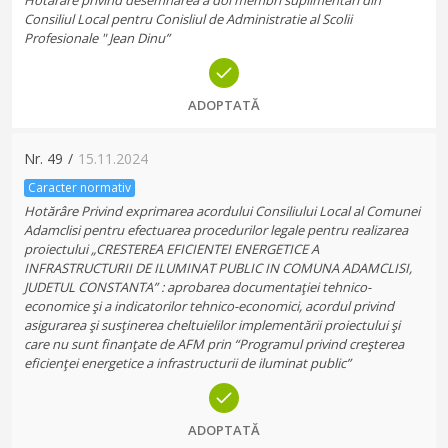
Hotărâre privind desemnarea a doi membri suplimentari din
Consiliul Local pentru Conisliul de Administratie al Scolii
Profesionale " Jean Dinu”
ADOPTATĂ
Nr.
49
/
15.11.2024
Caracter normativ
Hotărâre Privind exprimarea acordului Consiliului Local al Comunei
Adamclisi pentru efectuarea procedurilor legale pentru realizarea
proiectului „CRESTEREA EFICIENTEI ENERGETICE A
INFRASTRUCTURII DE ILUMINAT PUBLIC IN COMUNA ADAMCLISI,
JUDETUL CONSTANTA” : aprobarea documentaţiei tehnico-
economice şi a indicatorilor tehnico-economici, acordul privind
asigurarea şi susţinerea cheltuielilor implementării proiectului şi
care nu sunt finanţate de AFM prin “Programul privind creşterea
eficienţei energetice a infrastructurii de iluminat public”
ADOPTATĂ