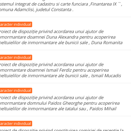
istemul integrat de cadastru si carte funciara ,Finantarea IX `` ,
omuna Adamclisi, judetul Constanta .
aracter individual
roiect de dispoziție privind acordarea unui ajutor de
nmormantare doamnei Duna Alexandra pentru acoperirea
heltuielilor de inmormantare ale bunicii sale , Duna Romanita
aracter individual
roiect de dispoziție privind acordarea unui ajutor de
nmormantare doamnei Ismail Ferdiz pentru acoperirea
heltuielilor de inmormantare ale bunicii sale , Ismail Mucadis
aracter individual
roiect de dispoziție privind acordarea unui ajutor de
nmormantare domnului Paidos Gheorghe pentru acoperirea
heltuielilor de inmormantare ale tatalui sau , Paidos Mihail
aracter individual
roiect de dispoziție privind constituirea comisiei de receptie la