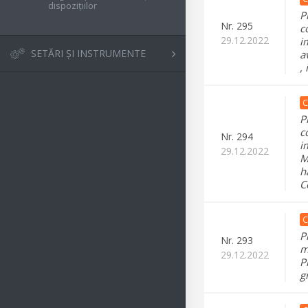
dispozițiilor
P
Nr.
295
c
29.12.2022
i
SETĂRI ȘI INSTRUMENTE
a
,
C
P
c
Nr.
294
i
29.12.2022
M
h
C
C
P
Nr.
293
m
29.12.2022
P
g