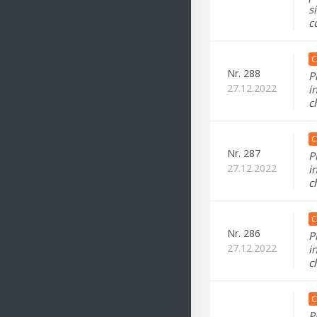
s
c
C
Nr.
288
P
27.12.2022
i
c
C
Nr.
287
P
27.12.2022
i
c
C
Nr.
286
P
27.12.2022
i
c
C
P