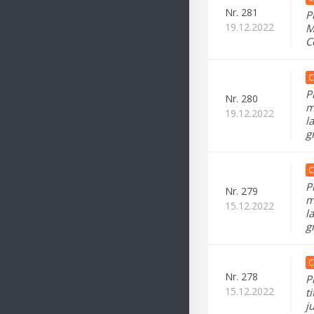
Nr.
281
P
19.12.2022
M
C
C
P
Nr.
280
m
19.12.2022
l
g
C
P
Nr.
279
m
15.12.2022
l
g
C
Nr.
278
P
15.12.2022
t
j