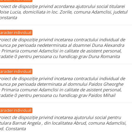
roiect de dispoziție privind acordarea ajutorului social titularei
oise Lucia, domiciliata in loc. Zorile, comuna Adamclisi, judetul
onstanta
aracter individual
roiect de dispoziție privind incetarea contractului individual de
unca pe perioada nedeterminata al doamnei Duna Alexandra
a Primaria comunei Adamclisi in calitate de asistent personal,
radatie 0 pentru persoana cu handicap grav Duna Romanita
aracter individual
roiect de dispoziție privind incetarea contractului individual de
unca pe perioada determinata al domnului Paidos Gheorghe
a Primaria comunei Adamclisi in calitate de asistent personal,
radatie 0 pentru persoana cu handicap grav Paidos Mihail
aracter individual
roiect de dispoziție privind incetarea ajutorului social pentru
itulara Barnat Angela , din localitatea Abrud, comuna Adamclisi,
ud. Constanta