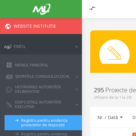
WEBSITE INSTITUȚIE
EMOL
MENIUL PRINCIPAL
ȘEDINȚELE CONSILIULUI LOCAL
HOTĂRÂRILE AUTORITĂȚII
295
Proiecte de 
DELIBERATIVE
(Afișare de la
1
la
20
)
DISPOZIȚIILE AUTORITĂȚII
EXECUTIVE
Nr.
/
Dată
D
Registru pentru evidența
proiectelor de dispoziții
Registru pentru evidența
C