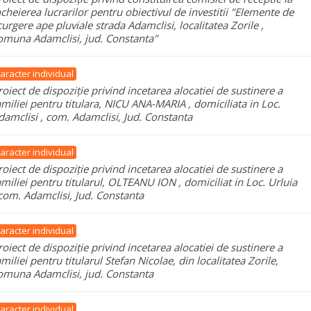
ncheierea lucrarilor pentru obiectivul de investitii "Elemente de
curgere ape pluviale strada Adamclisi, localitatea Zorile ,
omuna Adamclisi, jud. Constanta"
aracter individual
roiect de dispoziție privind incetarea alocatiei de sustinere a
amiliei pentru titulara, NICU ANA-MARIA , domiciliata in Loc.
damclisi , com. Adamclisi, Jud. Constanta
aracter individual
roiect de dispoziție privind incetarea alocatiei de sustinere a
amiliei pentru titularul, OLTEANU ION , domiciliat in Loc. Urluia
 com. Adamclisi, Jud. Constanta
aracter individual
roiect de dispoziție privind incetarea alocatiei de sustinere a
amiliei pentru titularul Stefan Nicolae, din localitatea Zorile,
omuna Adamclisi, jud. Constanta
aracter individual