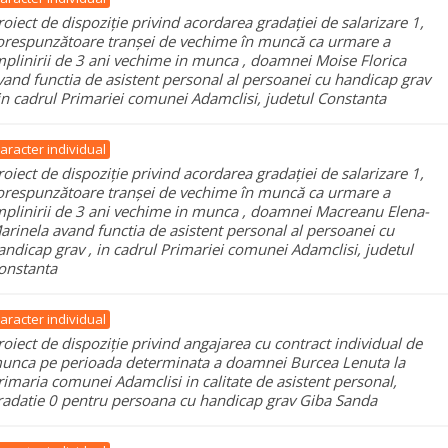
roiect de dispoziție privind acordarea gradației de salarizare 1,
orespunzătoare tranșei de vechime în muncă ca urmare a
mplinirii de 3 ani vechime in munca , doamnei Moise Florica
vand functia de asistent personal al persoanei cu handicap grav
 in cadrul Primariei comunei Adamclisi, judetul Constanta
aracter individual
roiect de dispoziție privind acordarea gradației de salarizare 1,
orespunzătoare tranșei de vechime în muncă ca urmare a
mplinirii de 3 ani vechime in munca , doamnei Macreanu Elena-
arinela avand functia de asistent personal al persoanei cu
andicap grav , in cadrul Primariei comunei Adamclisi, judetul
onstanta
aracter individual
roiect de dispoziție privind angajarea cu contract individual de
unca pe perioada determinata a doamnei Burcea Lenuta la
rimaria comunei Adamclisi in calitate de asistent personal,
radatie 0 pentru persoana cu handicap grav Giba Sanda