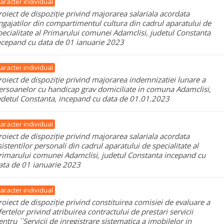
aracter individual
roiect de dispoziție privind majorarea salariala acordata
ngajatilor din compartimentul cultura din cadrul aparatului de
pecialitate al Primarului comunei Adamclisi, judetul Constanta
ncepand cu data de 01 ianuarie 2023
aracter individual
roiect de dispoziție privind majorarea indemnizatiei lunare a
ersoanelor cu handicap grav domiciliate in comuna Adamclisi,
udetul Constanta, incepand cu data de 01.01.2023
aracter individual
roiect de dispoziție privind majorarea salariala acordata
sistentilor personali din cadrul aparatului de specialitate al
rimarului comunei Adamclisi, judetul Constanta incepand cu
ata de 01 ianuarie 2023
aracter individual
roiect de dispoziție privind constituirea comisiei de evaluare a
fertelor privind atribuirea contractului de prestari servicii
entru ``Servicii de inregistrare sistematica a imobilelor in