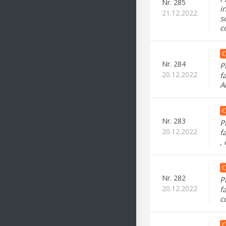
Nr.
285
i
21.12.2022
s
c
C
Nr.
284
P
20.12.2022
f
A
C
Nr.
283
P
20.12.2022
f
,
C
Nr.
282
P
20.12.2022
f
c
C