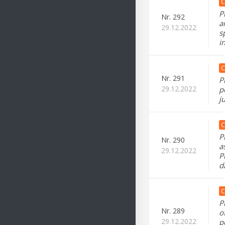
C
P
Nr.
292
a
29.12.2022
s
i
C
Nr.
291
P
29.12.2022
p
j
C
P
Nr.
290
a
29.12.2022
P
d
C
P
Nr.
289
o
29.12.2022
p