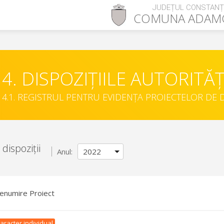
JUDEȚUL CONSTAN
COMUNA
ADAMC
4. DISPOZIȚIILE AUTORITĂȚ
4.1. REGISTRUL PENTRU EVIDENȚA PROIECTELOR DE D
dispoziții
Anul:
enumire Proiect
aracter individual