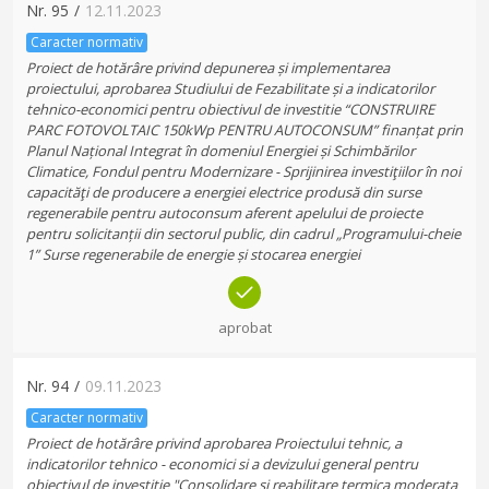
Nr.
95
/
12.11.2023
Caracter normativ
Proiect de hotărâre privind depunerea și implementarea
proiectului, aprobarea Studiului de Fezabilitate și a indicatorilor
tehnico-economici pentru obiectivul de investitie “CONSTRUIRE
PARC FOTOVOLTAIC 150kWp PENTRU AUTOCONSUM” finanțat prin
Planul Național Integrat în domeniul Energiei și Schimbărilor
Climatice, Fondul pentru Modernizare - Sprijinirea investiţiilor în noi
capacităţi de producere a energiei electrice produsă din surse
regenerabile pentru autoconsum aferent apelului de proiecte
pentru solicitanții din sectorul public, din cadrul „Programului-cheie
1” Surse regenerabile de energie și stocarea energiei
aprobat
Nr.
94
/
09.11.2023
Caracter normativ
Proiect de hotărâre privind aprobarea Proiectului tehnic, a
indicatorilor tehnico - economici si a devizului general pentru
obiectivul de investitie "Consolidare si reabilitare termica moderata