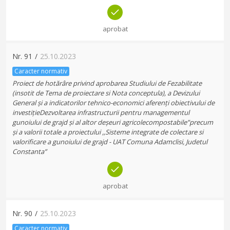
aprobat
Nr.
91
/
25.10.2023
Caracter normativ
Proiect de hotărâre privind aprobarea Studiului de Fezabilitate
(insotit de Tema de proiectare si Nota conceptula), a Devizului
General și a indicatorilor tehnico-economici aferenți obiectivului de
investițieDezvoltarea infrastructurii pentru managementul
gunoiului de grajd și al altor deșeuri agricolecompostabile”precum
și a valorii totale a proiectului ,,Sisteme integrate de colectare si
valorificare a gunoiului de grajd - UAT Comuna Adamclisi, Judetul
Constanta”
aprobat
Nr.
90
/
25.10.2023
Caracter normativ