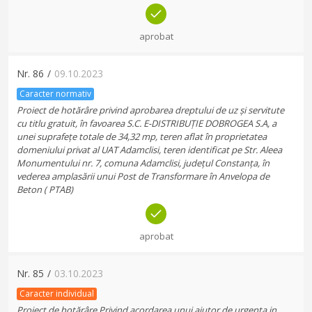
aprobat
Nr.
86
/
09.10.2023
Caracter normativ
Proiect de hotărâre privind aprobarea dreptului de uz și servitute
cu titlu gratuit, în favoarea S.C. E-DISTRIBUȚIE DOBROGEA S.A, a
unei suprafețe totale de 34,32 mp, teren aflat în proprietatea
domeniului privat al UAT Adamclisi, teren identificat pe Str. Aleea
Monumentului nr. 7, comuna Adamclisi, județul Constanța, în
vederea amplasării unui Post de Transformare în Anvelopa de
Beton ( PTAB)
aprobat
Nr.
85
/
03.10.2023
Caracter individual
Proiect de hotărâre Privind acordarea unui ajutor de urgenta in