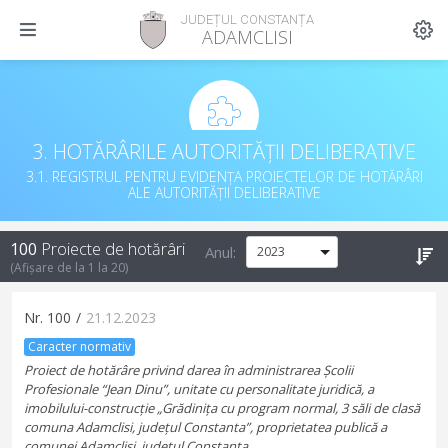
JUDEȚUL CONSTANȚA
ADAMCLISI
3. HOTĂRÂRILE AUTORITĂȚII DELIBERATIVE
3.1. REGISTRUL PENTRU EVIDENȚA PROIECTELOR DE HOTĂRÂRI
ALE AUTORITĂȚII DELIBERATIVE
100
Proiecte de hotărâri
Anul:
(Afișare de la
1
la
20
)
Nr.
100
/
21.12.2023
Caracter normativ
Proiect de hotărâre privind darea în administrarea Școlii
Profesionale “Jean Dinu”, unitate cu personalitate juridică, a
imobilului-construcție „Grădinița cu program normal, 3 săli de clasă
comuna Adamclisi, județul Constanta”, proprietatea publică a
comunei Adamclisi, județul Constanta.