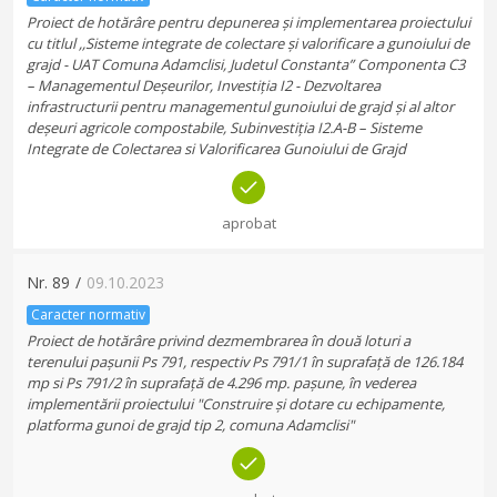
Proiect de hotărâre pentru depunerea și implementarea proiectului
cu titlul ,,Sisteme integrate de colectare și valorificare a gunoiului de
grajd - UAT Comuna Adamclisi, Judetul Constanta” Componenta C3
– Managementul Deșeurilor, Investiția I2 - Dezvoltarea
infrastructurii pentru managementul gunoiului de grajd și al altor
deșeuri agricole compostabile, Subinvestiția I2.A-B – Sisteme
Integrate de Colectarea si Valorificarea Gunoiului de Grajd
aprobat
Nr.
89
/
09.10.2023
Caracter normativ
Proiect de hotărâre privind dezmembrarea în două loturi a
terenului pașunii Ps 791, respectiv Ps 791/1 în suprafață de 126.184
mp si Ps 791/2 în suprafață de 4.296 mp. pașune, în vederea
implementării proiectului "Construire și dotare cu echipamente,
platforma gunoi de grajd tip 2, comuna Adamclisi"