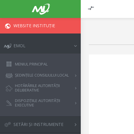
WEBSITE INSTITUȚIE
EMOL
MENIUL PRINCIPAL
ȘEDINȚELE CONSILIULUI LOCAL
HOTĂRÂRILE AUTORITĂȚII
DELIBERATIVE
DISPOZIȚIILE AUTORITĂȚII
EXECUTIVE
SETĂRI ȘI INSTRUMENTE