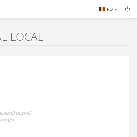
RO
AL LOCAL
această pagină!
essage