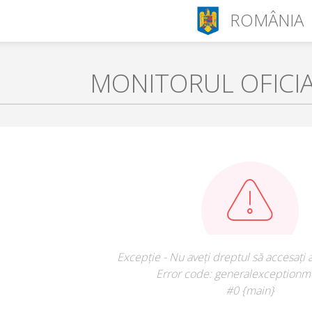
ROMÂNIA
MONITORUL OFICI
Excepție - Nu aveți dreptul să accesați 
Error code: generalexceptionm
#0 {main}