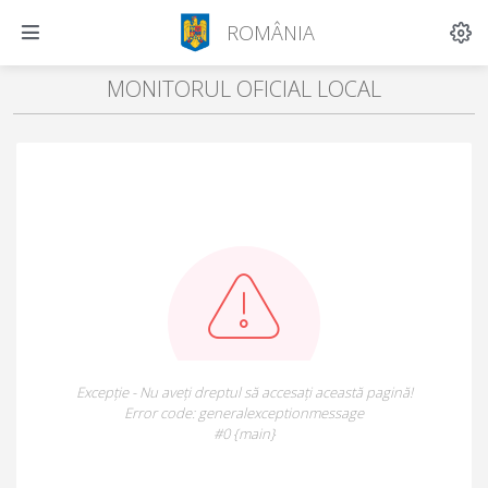
ROMÂNIA
MONITORUL OFICIAL LOCAL
Excepție - Nu aveți dreptul să accesați această pagină!
Error code: generalexceptionmessage
#0 {main}