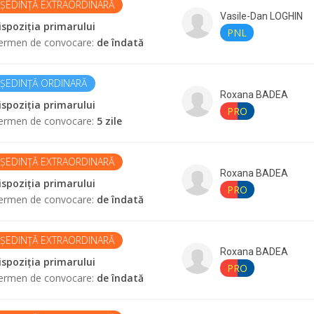
ȘEDINȚĂ EXTRAORDINARĂ
Vasile-Dan
LOGHIN
ispoziția primarului
PNL
ermen de convocare
:
de îndată
ȘEDINȚĂ ORDINARĂ
Roxana
BADEA
ispoziția primarului
PRO
ermen de convocare
:
5 zile
ȘEDINȚĂ EXTRAORDINARĂ
Roxana
BADEA
ispoziția primarului
PRO
ermen de convocare
:
de îndată
ȘEDINȚĂ EXTRAORDINARĂ
Roxana
BADEA
ispoziția primarului
PRO
ermen de convocare
:
de îndată