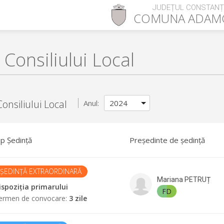
JUDEȚUL CONSTAN
COMUNA
ADAMC
 Consiliului Local
onsiliului Local
Anul:
ip Ședință
Președinte de ședință
ȘEDINȚĂ EXTRAORDINARĂ
Mariana
PETRUȚ
ispoziția primarului
FD
ermen de convocare
:
3 zile