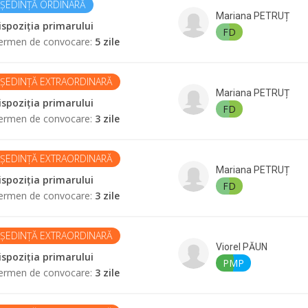
ȘEDINȚĂ ORDINARĂ
Mariana
PETRUȚ
ispoziția primarului
FD
ermen de convocare
:
5 zile
ȘEDINȚĂ EXTRAORDINARĂ
Mariana
PETRUȚ
ispoziția primarului
FD
ermen de convocare
:
3 zile
ȘEDINȚĂ EXTRAORDINARĂ
Mariana
PETRUȚ
ispoziția primarului
FD
ermen de convocare
:
3 zile
ȘEDINȚĂ EXTRAORDINARĂ
Viorel
PĂUN
ispoziția primarului
PMP
ermen de convocare
:
3 zile