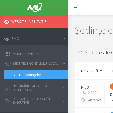
WEBSITE INSTITUȚIE
Ședințele
EMOL
20
Ședințe ale C
MENIUL PRINCIPAL
ȘEDINȚELE CONSILIULUI LOCAL
Nr.
/
Dată
T
Lista ședințelor
HOTĂRÂRILE AUTORITĂȚII
Nr.
3
DELIBERATIVE
18.12.2024
D
DISPOZIȚIILE AUTORITĂȚII
T
Ora
09:00
EXECUTIVE