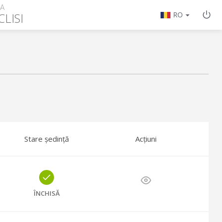
ȚA
LISI
RO
Stare ședință
Acțiuni
ÎNCHISĂ