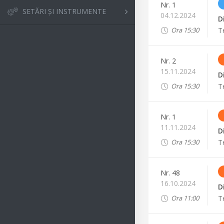
Nr.
1
SETĂRI ȘI INSTRUMENTE
04.12.2024
D
T
Ora
15:30
Nr.
2
15.11.2024
D
T
Ora
15:30
Nr.
1
11.11.2024
D
T
Ora
15:30
Nr.
48
16.10.2024
D
T
Ora
11:00