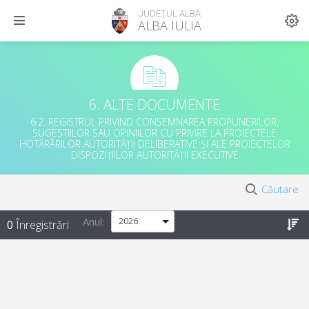
JUDEȚUL ALBA
ALBA IULIA
6. ALTE DOCUMENTE
6.2. REGISTRUL PRIVIND CONSEMNAREA PROPUNERILOR,
SUGESTIILOR SAU OPINIILOR CU PRIVIRE LA PROIECTELE
HOTĂRÂRILOR AUTORITĂȚII DELIBERATIVE ȘI ALE PROIECTELOR
DISPOZIȚIILOR AUTORITĂȚII EXECUTIVE
Căutare
Anul
:
0
Înregistrări