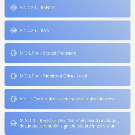
A.N.C.P.I. - RENNS
A.N.C.P.I. - RAN
M.D.L.P.A. - Situații financiare
M.D.L.P.A. - Monitorul Oficial Local
A.N.I. - Declarații de avere și declarații de interese
M.A.D.R. - Registrul Unic Național privind circulația și
destinația terenurilor agricole situate în extravilan