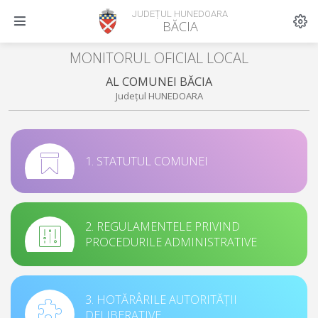
JUDEȚUL HUNEDOARA
BĂCIA
MONITORUL OFICIAL LOCAL
AL COMUNEI BĂCIA
Județul HUNEDOARA
1. STATUTUL COMUNEI
2. REGULAMENTELE PRIVIND
PROCEDURILE ADMINISTRATIVE
3. HOTĂRÂRILE AUTORITĂȚII
DELIBERATIVE