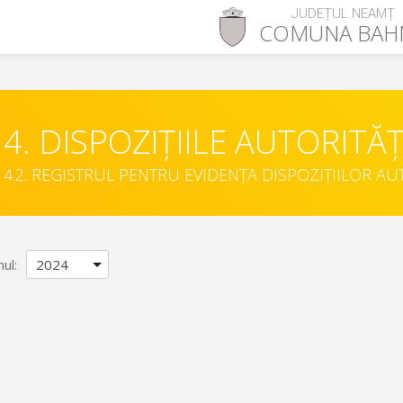
JUDEȚUL NEAMȚ
COMUNA
BAH
4. DISPOZIȚIILE AUTORITĂȚ
4.2. REGISTRUL PENTRU EVIDENȚA DISPOZIȚIILOR AU
nul: