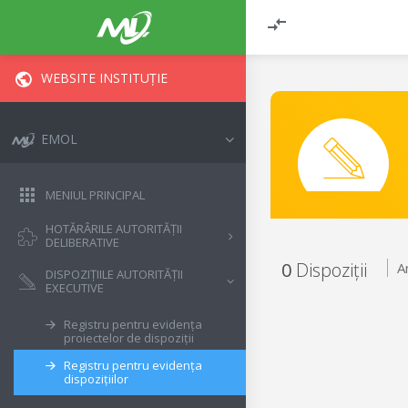
WEBSITE INSTITUȚIE
EMOL
MENIUL PRINCIPAL
HOTĂRÂRILE AUTORITĂȚII
DELIBERATIVE
0
Dispoziții
A
DISPOZIȚIILE AUTORITĂȚII
EXECUTIVE
Registru pentru evidența
proiectelor de dispoziții
Registru pentru evidența
dispozițiilor