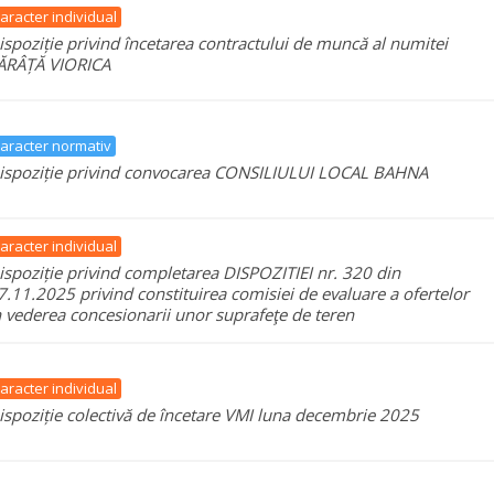
aracter individual
ispoziție privind încetarea contractului de muncă al numitei
ĂRÂȚĂ VIORICA
aracter normativ
ispoziție privind convocarea CONSILIULUI LOCAL BAHNA
aracter individual
ispoziție privind completarea DISPOZITIEI nr. 320 din
7.11.2025 privind constituirea comisiei de evaluare a ofertelor
n vederea concesionarii unor suprafeţe de teren
aracter individual
ispoziție colectivă de încetare VMI luna decembrie 2025