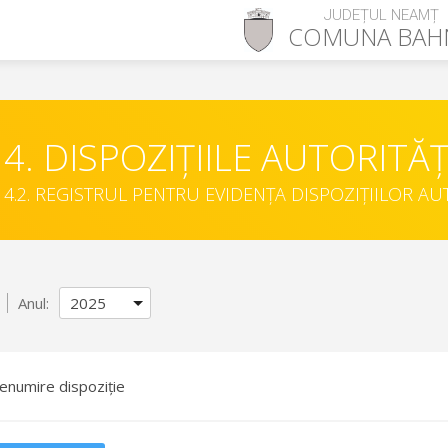
JUDEȚUL NEAMȚ
COMUNA
BAH
4. DISPOZIȚIILE AUTORITĂȚ
4.2. REGISTRUL PENTRU EVIDENȚA DISPOZIȚIILOR AU
Anul:
enumire dispoziție