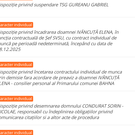
ispoziție privind suspendare TSG GUREANU GABRIEL
aracter individual
ispoziție privind încadrarea doamnei IVĂNCUȚĂ ELENA, în
uncția contractuală de Șef SVSU, cu contract individual de
uncă pe perioadă nedeterminată, începând cu data de
8.12.2025
aracter individual
ispoziție privind încetarea contractului individual de munca
rin demisie fara acordare de preaviz a doamnei IVĂNCUȚĂ
LENA - consilier personal al Primarului comunei BAHNA
aracter individual
ispoziție privind desemnarea domnului CONDURAT SORIN -
ICOLAE, responsabil cu îndeplinirea obligațiilor privind
omunicarea citațiilor si a altor acte de procedura
aracter individual