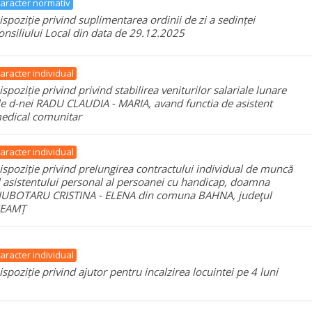
aracter normativ
ispoziție privind suplimentarea ordinii de zi a sedinței
onsiliului Local din data de 29.12.2025
aracter individual
ispoziție privind privind stabilirea veniturilor salariale lunare
le d-nei RADU CLAUDIA - MARIA, avand functia de asistent
edical comunitar
aracter individual
ispoziție privind prelungirea contractului individual de muncă
l asistentului personal al persoanei cu handicap, doamna
IUBOTARU CRISTINA - ELENA din comuna BAHNA, judeţul
EAMȚ
aracter individual
ispoziție privind ajutor pentru incalzirea locuintei pe 4 luni