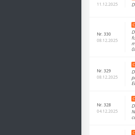
11.12.2025
D
C
D
Nr.
330
f
08.12.2025
m
0
C
Nr.
329
D
08.12.2025
p
E
C
Nr.
328
D
04.12.2025
N
c
C