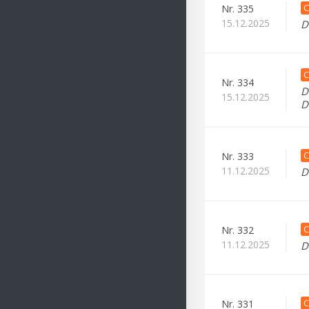
C
Nr.
335
15.12.2025
D
C
Nr.
334
D
15.12.2025
D
C
Nr.
333
11.12.2025
D
C
Nr.
332
11.12.2025
D
C
Nr.
331