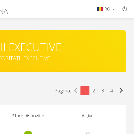
NA
RO
II EXECUTIVE
TORITĂȚII EXECUTIVE
chevron_left
chevron_right
Pagina:
1
2
3
4
Stare dispoziție
Acțiuni