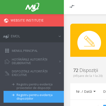
WEBSITE INSTITUȚIE
EMOL
MENIUL PRINCIPAL
HOTĂRÂRILE AUTORITĂȚII
DELIBERATIVE
72
Dispoziții
DISPOZIȚIILE AUTORITĂȚII
EXECUTIVE
(Afișare de la
1
la
20
)
Registru pentru evidența
proiectelor de dispoziții
Nr.
/
Dată
D
Registru pentru evidența
dispozițiilor