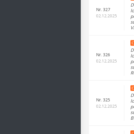
D
Nr.
327
l
02.12.2025
p
s
V
C
D
Nr.
326
l
02.12.2025
p
s
R
C
D
Nr.
325
l
02.12.2025
p
s
B
C