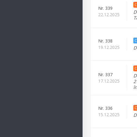
C
Nr.
339
D
22.12.2025
T
C
Nr.
338
19.12.2025
D
C
Nr.
337
D
17.12.2025
2
î
C
Nr.
336
15.12.2025
D