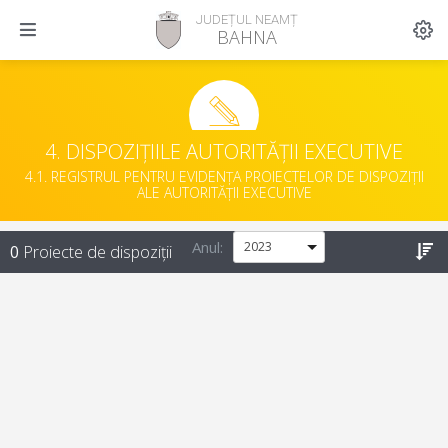
JUDEȚUL NEAMȚ
BAHNA
4. DISPOZIȚIILE AUTORITĂȚII EXECUTIVE
4.1. REGISTRUL PENTRU EVIDENȚA PROIECTELOR DE DISPOZIȚII
ALE AUTORITĂȚII EXECUTIVE
Anul:
0
Proiecte de dispoziții