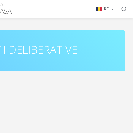
ȚA
ASA
RO
II DELIBERATIVE