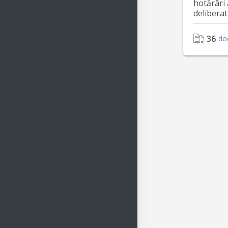
hotărâri 
deliberat
36
do