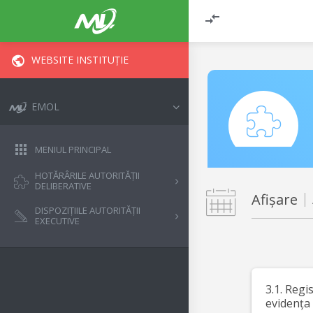
WEBSITE INSTITUȚIE
EMOL
MENIUL PRINCIPAL
HOTĂRÂRILE AUTORITĂȚII
DELIBERATIVE
Afișare
DISPOZIȚIILE AUTORITĂȚII
EXECUTIVE
3.1. Regi
evidența 