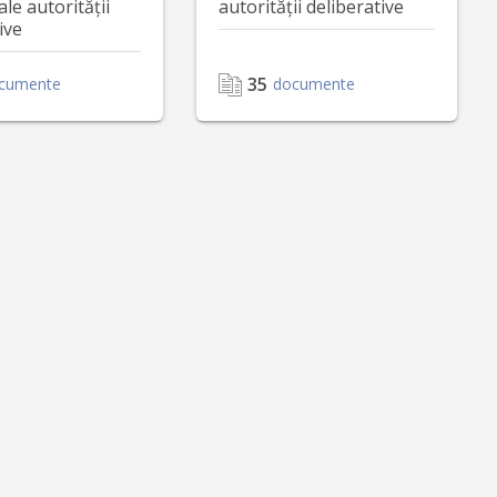
ale autorității
autorității deliberative
ive
35
cumente
documente