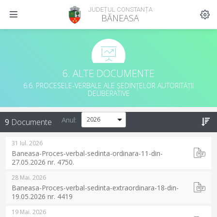
JUDEȚUL CONSTANȚA
BĂNEASA
6. ALTE DOCUMENTE
6.6. PROCESELE-VERBALE ALE ȘEDINȚELOR AUTORITĂȚII
DELIBERATIVE
Anul:
9
Documente
31 Iul. 2026
Baneasa-Proces-verbal-sedinta-ordinara-11-din-
27.05.2026 nr. 4750.
28 Mai. 2026
Baneasa-Proces-verbal-sedinta-extraordinara-18-din-
19.05.2026 nr. 4419
19 Mai. 2026