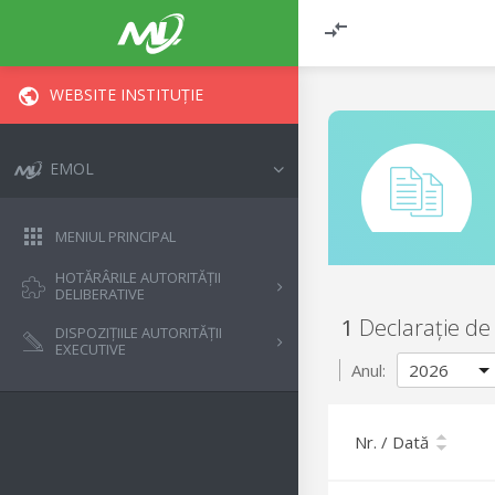
WEBSITE INSTITUȚIE
EMOL
MENIUL PRINCIPAL
HOTĂRÂRILE AUTORITĂȚII
DELIBERATIVE
1
Declarație de
DISPOZIȚIILE AUTORITĂȚII
EXECUTIVE
Anul:
Nr. / Dată