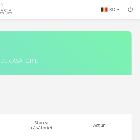
ȚA
ASA
RO
 DE CĂSĂTORIE
Starea
Acțiuni
căsătoriei