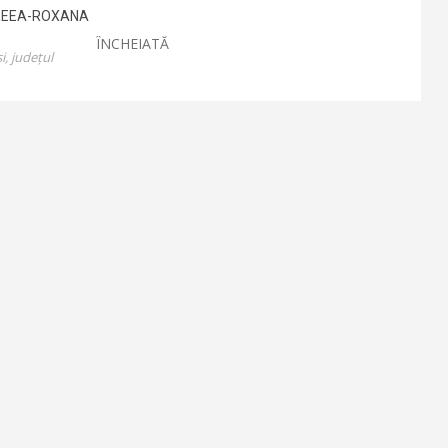
REEA-ROXANA
ÎNCHEIATĂ
, județul