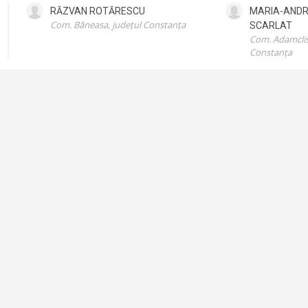
RĂZVAN
ROTĂRESCU
MARIA-AND
Com. Băneasa, județul Constanța
SCARLAT
Com. Adamclisi
Constanța