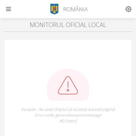
ROMÂNIA
MONITORUL OFICIAL LOCAL
Excepție - Nu aveți dreptul să accesați această pagină!
Error code: generalexceptionmessage
#0 {main}