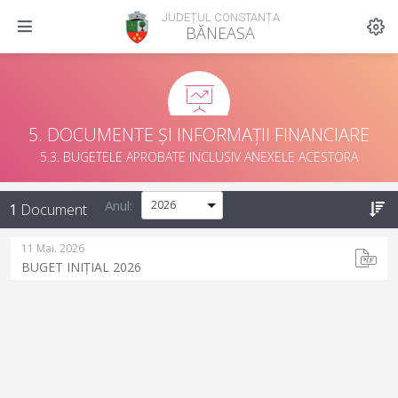
JUDEȚUL CONSTANȚA
BĂNEASA
5. DOCUMENTE ȘI INFORMAȚII FINANCIARE
5.3. BUGETELE APROBATE INCLUSIV ANEXELE ACESTORA
Anul:
1
Document
11 Mai. 2026
BUGET INIȚIAL 2026