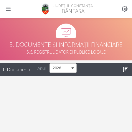
JUDEȚUL CONSTANȚA
BĂNEASA
5. DOCUMENTE ȘI INFORMAȚII FINANCIARE
5.6. REGISTRUL DATORIEI PUBLICE LOCALE
Anul:
0
Documente