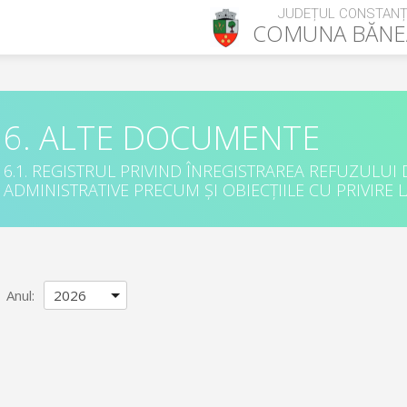
JUDEȚUL CONSTAN
COMUNA
BĂNE
6. ALTE DOCUMENTE
6.1. REGISTRUL PRIVIND ÎNREGISTRAREA REFUZULUI
ADMINISTRATIVE PRECUM ȘI OBIECȚIILE CU PRIVIRE L
Anul
: