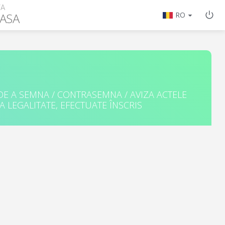
ȚA
ASA
RO
 DE A SEMNA / CONTRASEMNA / AVIZA ACTELE
A LEGALITATE, EFECTUATE ÎNSCRIS