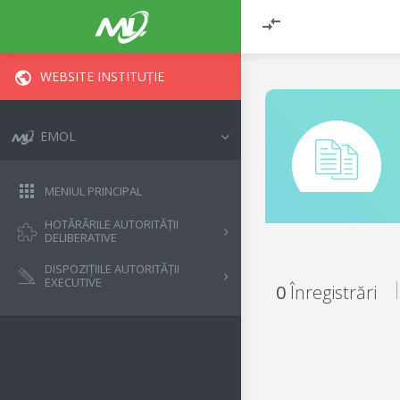
WEBSITE INSTITUȚIE
EMOL
MENIUL PRINCIPAL
HOTĂRÂRILE AUTORITĂȚII
DELIBERATIVE
DISPOZIȚIILE AUTORITĂȚII
EXECUTIVE
0
Înregistrări