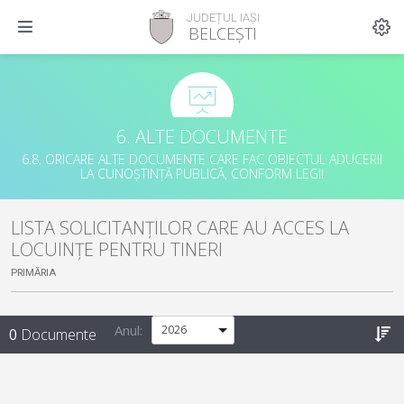
JUDEȚUL IAȘI
BELCEȘTI
6. ALTE DOCUMENTE
6.8. ORICARE ALTE DOCUMENTE CARE FAC OBIECTUL ADUCERII
LA CUNOȘTINȚĂ PUBLICĂ, CONFORM LEGII
LISTA SOLICITANȚILOR CARE AU ACCES LA
LOCUINȚE PENTRU TINERI
PRIMĂRIA
Anul:
0
Documente