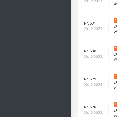
20.12.2023
M
C
Nr.
531
D
20.12.2023
H
C
Nr.
530
D
20.12.2023
G
C
Nr.
529
D
20.12.2023
P
C
Nr.
528
D
20.12.2023
F