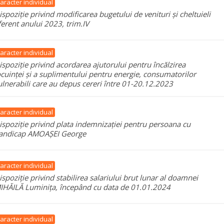
aracter individual
ispoziție privind modificarea bugetului de venituri și cheltuieli
ferent anului 2023, trim.IV
aracter individual
ispoziție privind acordarea ajutorului pentru încălzirea
ocuinței și a suplimentului pentru energie, consumatorilor
ulnerabili care au depus cereri între 01-20.12.2023
aracter individual
ispoziție privind plata indemnizației pentru persoana cu
andicap AMOAȘEI George
aracter individual
ispoziție privind stabilirea salariului brut lunar al doamnei
IHĂILĂ Luminița, începând cu data de 01.01.2024
aracter individual