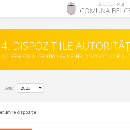
JUDEȚUL IAȘI
COMUNA
BELC
4. DISPOZIȚIILE AUTORITĂȚ
4.2. REGISTRUL PENTRU EVIDENȚA DISPOZIȚIILOR AU
Anul:
enumire dispoziție