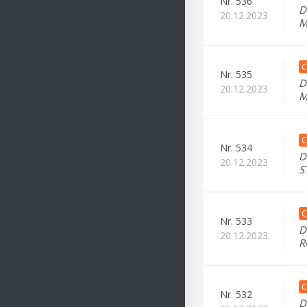
Nr.
536
D
20.12.2023
M
C
Nr.
535
D
20.12.2023
M
C
Nr.
534
D
20.12.2023
S
C
Nr.
533
D
20.12.2023
R
C
Nr.
532
D