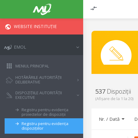
WEBSITE INSTITUȚIE
EMOL
MENIUL PRINCIPAL
HOTĂRÂRILE AUTORITĂȚII
DELIBERATIVE
537
Dispoziții
DISPOZIȚIILE AUTORITĂȚII
EXECUTIVE
(Afișare de la
1
la
20
)
Registru pentru evidența
proiectelor de dispoziții
Nr.
/
Dată
D
Registru pentru evidența
dispozițiilor