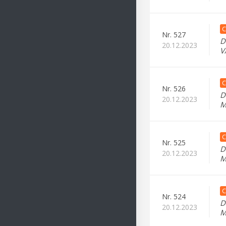
C
Nr.
527
D
20.12.2023
V
C
Nr.
526
D
20.12.2023
M
C
Nr.
525
D
20.12.2023
M
C
Nr.
524
D
20.12.2023
M