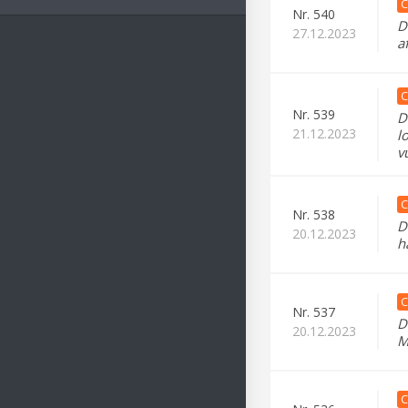
C
Nr.
540
D
27.12.2023
a
C
Nr.
539
D
21.12.2023
l
v
C
Nr.
538
D
20.12.2023
h
C
Nr.
537
D
20.12.2023
M
C