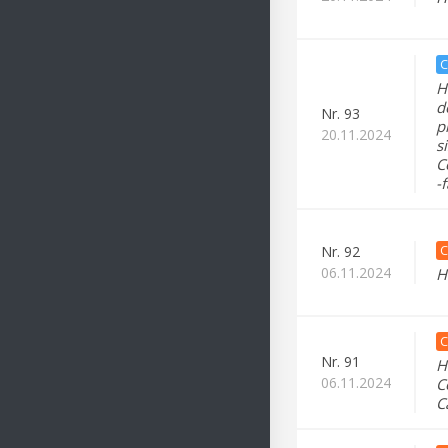
C
H
d
Nr.
93
p
20.11.2024
s
C
-
C
Nr.
92
06.11.2024
H
C
Nr.
91
H
06.11.2024
C
C