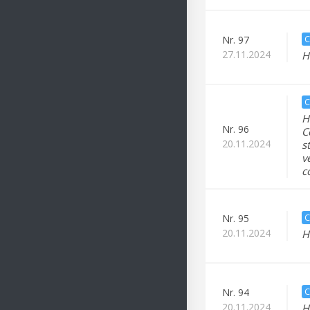
C
Nr.
97
27.11.2024
H
C
H
Nr.
96
C
20.11.2024
s
v
c
C
Nr.
95
20.11.2024
H
C
Nr.
94
20.11.2024
H