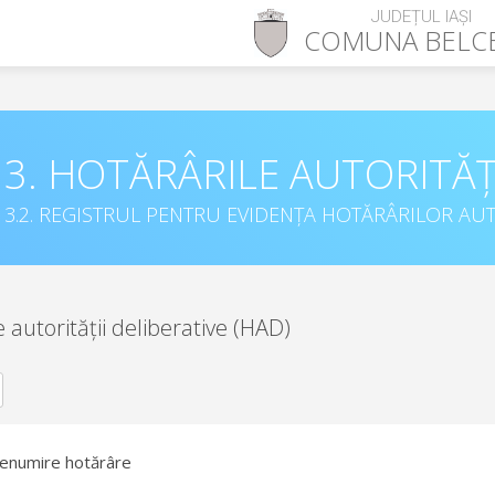
JUDEȚUL IAȘI
COMUNA
BELC
3. HOTĂRÂRILE AUTORITĂȚ
3.2. REGISTRUL PENTRU EVIDENȚA HOTĂRÂRILOR AUT
e autorității deliberative (HAD)
enumire hotărâre