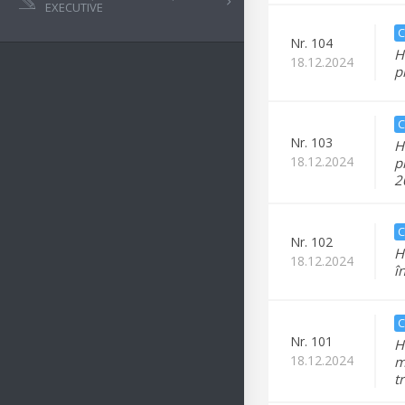
EXECUTIVE
C
Nr.
104
H
18.12.2024
p
C
Nr.
103
H
18.12.2024
p
2
C
Nr.
102
H
18.12.2024
î
C
Nr.
101
H
18.12.2024
m
t