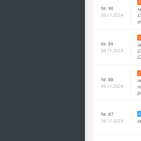
C
Nr.
90
H
06.11.2024
C
a
C
Nr.
89
H
06.11.2024
C
C
C
Nr.
88
H
06.11.2024
n
p
C
Nr.
87
06.11.2024
H