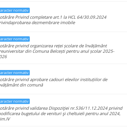
aracter normativ
otărâre Privind completare art.1 la HCL 64/30.09.2024
rivindaprobarea dezmembrare imobile
aracter normativ
otărâre privind organizarea reței școlare de învățământ
reuniversitar din Comuna Belcești pentru anul școlar 2025-
026
aracter normativ
otărâre privind aprobare cadouri elevilor instituțiilor de
nvățământ din comună
aracter normativ
otărâre privind validarea Dispoziţiei nr.536/11.12.2024 privind
odificarea bugetului de venituri şi cheltuieli pentru anul 2024,
rim.IV