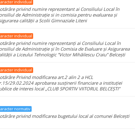
aracter individual
otărâre privind numire reprezentant ai Consiliului Local în
onsiliul de Administrație si in comisia pentru evaluarea și
sigurarea calității a Scolii Gimnaziale Liteni
aracter individual
otărâre privind numire reprezentanți ai Consiliului Local în
onsiliul de Administrație și în Comisia de Evaluare și Asigurarea
alității a Liceului Tehnologic ”Victor Mihăilescu Craiu” Belcești
aracter individual
otărâre Privind modificarea art.2 alin 2 a HCL
r.15/29.02.2024 aprobarea susținerii financiare a instituției
ublice de interes local „CLUB SPORTIV VIITORUL BELCEȘTI”
aracter normativ
otărâre privind modificarea bugetului local al comunei Belcești