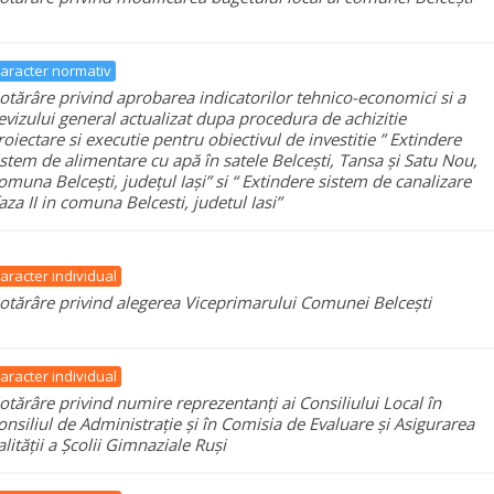
aracter normativ
otărâre privind aprobarea indicatorilor tehnico-economici si a
evizului general actualizat dupa procedura de achizitie
roiectare si executie pentru obiectivul de investitie ” Extindere
istem de alimentare cu apă în satele Belcești, Tansa și Satu Nou,
omuna Belcești, județul Iași” si “ Extindere sistem de canalizare
faza II in comuna Belcesti, judetul Iasi”
aracter individual
otărâre privind alegerea Viceprimarului Comunei Belcești
aracter individual
otărâre privind numire reprezentanți ai Consiliului Local în
onsiliul de Administrație și în Comisia de Evaluare și Asigurarea
alității a Școlii Gimnaziale Ruși