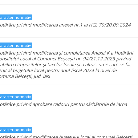
aracter normativ
otărâre privind modificarea anexei nr.1 la HCL 70/20.09.2024
aracter normativ
otărâre privind modificarea și completarea Anexei K a Hotărârii
onsiliului Local al Comunei Beșcești nr. 94/21.12.2023 privind
tabilirea impozitelor şi taxelor locale și a altor sume care se fac
enit al bugetului local pentru anul fiscal 2024 la nivel de
omuna Belceşti, jud. Iasi
aracter normativ
otărâre privind aprobare cadouri pentru sărbătorile de iarnă
aracter normativ
otărâre privind modificarea bugetului local al comunei Belcești