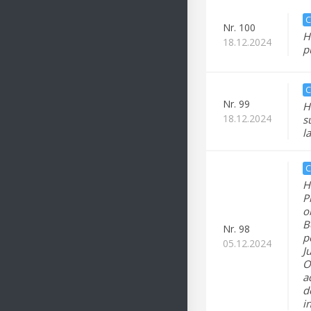
C
Nr.
100
H
18.12.2024
p
C
Nr.
99
H
18.12.2024
s
l
C
H
P
o
B
Nr.
98
p
05.12.2024
J
O
a
d
i