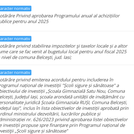
aracter normativ
otărâre Privind aprobarea Programului anual al achizițiilor
ublice pentru anul 2025
aracter normativ
otărâre privind stabilirea impozitelor şi taxelor locale și a altor
ume care se fac venit al bugetului local pentru anul fiscal 2025
a nivel de comuna Belceşti, jud. Iasi;
aracter normativ
otărâre privind emiterea acordului pentru includerea în
rogramul național de investiții "Școli sigure și sănătoase" a
biectivului de investiții „Școala Gimnazială Satu Nou, Comuna
elcești, Județul Iași, școala arondată unității de invățământ cu
ersonalitate juridică Școala Gimnaziala RUȘI, Comuna Belcești,
udețul Iași”, inclus în lista obiectivelor de investiții aprobată prin
rdinul ministrului dezvoltării, lucrărilor publice și
dministrației nr. 626/2023 privind aprobarea listei obiectivelor
e investiții propuse spre finanțare prin Programul național de
nvestiţii „Școli sigure și sănătoase”