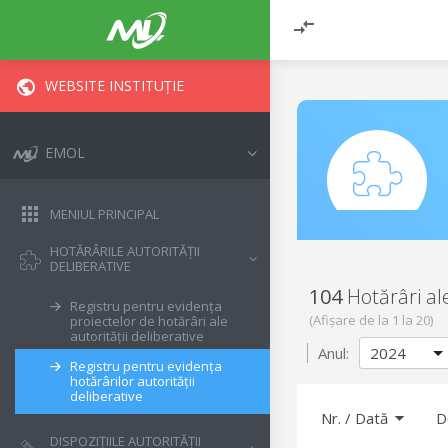
WEBSITE INSTITUȚIE
EMOL
MENIUL PRINCIPAL
HOTĂRÂRILE AUTORITĂȚII
DELIBERATIVE
104
Hotărâri al
Registru pentru evidența
(Afișare de la
1
la
20
)
proiectelor de hotărâri ale
autorității deliberative
Anul:
Registru pentru evidența
hotărârilor autorității
deliberative
Nr.
/
Dată
D
DISPOZIȚIILE AUTORITĂȚII