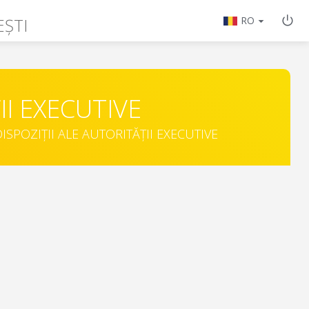
EȘTI
RO
II EXECUTIVE
ISPOZIȚII ALE AUTORITĂȚII EXECUTIVE