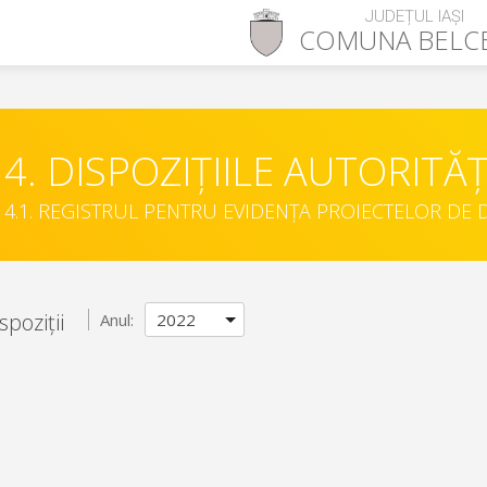
JUDEȚUL IAȘI
COMUNA
BELC
4. DISPOZIȚIILE AUTORITĂȚ
4.1. REGISTRUL PENTRU EVIDENȚA PROIECTELOR DE D
spoziții
Anul: