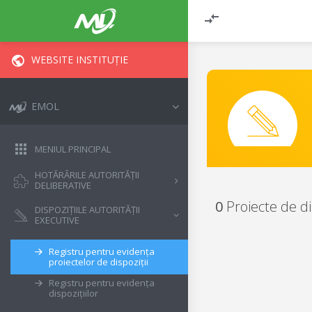
WEBSITE INSTITUȚIE
EMOL
MENIUL PRINCIPAL
HOTĂRÂRILE AUTORITĂȚII
DELIBERATIVE
0
Proiecte de di
DISPOZIȚIILE AUTORITĂȚII
EXECUTIVE
Registru pentru evidența
proiectelor de dispoziții
Registru pentru evidența
dispozițiilor