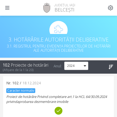
JUDEȚUL IAȘI
BELCEȘTI
3. HOTĂRÂRILE AUTORITĂȚII DELIBERATIVE
3.1. REGISTRUL PENTRU EVIDENȚA PROIECTELOR DE HOTĂRÂRI
ALE AUTORITĂȚII DELIBERATIVE
102
Proiecte de hotărâri
Anul:
(Afișare de la
1
la
20
)
Nr.
102
/
18.12.2024
Caracter normativ
Proiect de hotărâre Privind completare art.1 la HCL 64/30.09.2024
privindaprobarea dezmembrare imobile