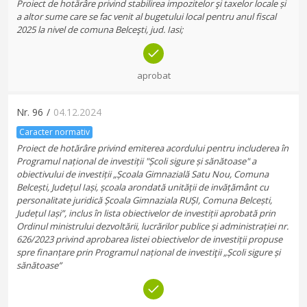
Proiect de hotărâre privind stabilirea impozitelor şi taxelor locale și
a altor sume care se fac venit al bugetului local pentru anul fiscal
2025 la nivel de comuna Belceşti, jud. Iasi;
aprobat
Nr.
96
/
04.12.2024
Caracter normativ
Proiect de hotărâre privind emiterea acordului pentru includerea în
Programul național de investiții "Școli sigure și sănătoase" a
obiectivului de investiții „Școala Gimnazială Satu Nou, Comuna
Belcești, Județul Iași, școala arondată unității de invățământ cu
personalitate juridică Școala Gimnaziala RUȘI, Comuna Belcești,
Județul Iași”, inclus în lista obiectivelor de investiții aprobată prin
Ordinul ministrului dezvoltării, lucrărilor publice și administrației nr.
626/2023 privind aprobarea listei obiectivelor de investiții propuse
spre finanțare prin Programul național de investiţii „Școli sigure și
sănătoase”