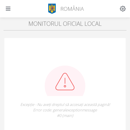
ROMÂNIA
MONITORUL OFICIAL LOCAL
Excepție - Nu aveți dreptul să accesați această pagină!
Error code: generalexceptionmessage
#0 {main}