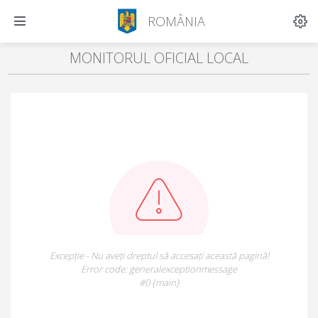
ROMÂNIA
MONITORUL OFICIAL LOCAL
Excepție - Nu aveți dreptul să accesați această pagină!
Error code: generalexceptionmessage
#0 {main}