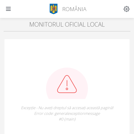
ROMÂNIA
MONITORUL OFICIAL LOCAL
Excepție - Nu aveți dreptul să accesați această pagină!
Error code: generalexceptionmessage
#0 {main}