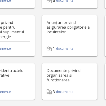
0
umente
documente
 privind
Anunțuri privind
le pentru
asigurarea obligatorie a
și suplimentul
locuințelor
nergie
1
umente
documente
vidența actelor
Documente privind
rative
organizarea și
funcționarea
3
umente
documente