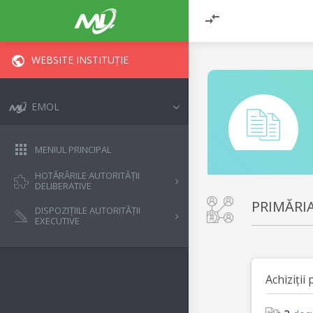
WEBSITE INSTITUȚIE
EMOL
MENIUL PRINCIPAL
HOTĂRÂRILE AUTORITĂȚII
DELIBERATIVE
PRIMĂRI
DISPOZIȚIILE AUTORITĂȚII
EXECUTIVE
Achiziții 