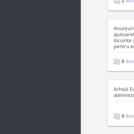
2
doc
Anunțuri
ajutoare
locuințe 
pentru e
0
doc
Arhivă-E
administ
0
doc