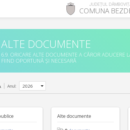
JUDEȚUL DÂMBOVIȚ
COMUNA
BEZD
ALTE DOCUMENTE
6.9. ORICARE ALTE DOCUMENTE A CĂROR ADUCERE L
FIIND OPORTUNĂ ȘI NECESARĂ
A
Anul:
publice
Alte documente