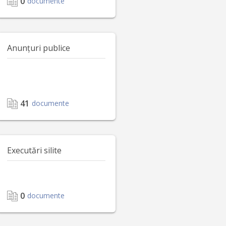
0
documente
Anunțuri publice
41
documente
Executări silite
0
documente