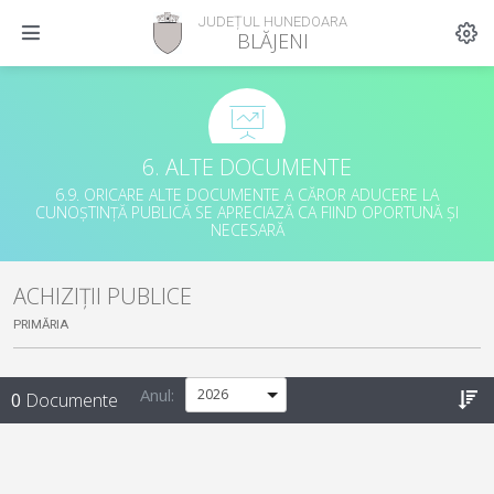
JUDEȚUL HUNEDOARA
BLĂJENI
6. ALTE DOCUMENTE
6.9. ORICARE ALTE DOCUMENTE A CĂROR ADUCERE LA
CUNOȘTINȚĂ PUBLICĂ SE APRECIAZĂ CA FIIND OPORTUNĂ ȘI
NECESARĂ
ACHIZIȚII PUBLICE
PRIMĂRIA
Anul:
0
Documente