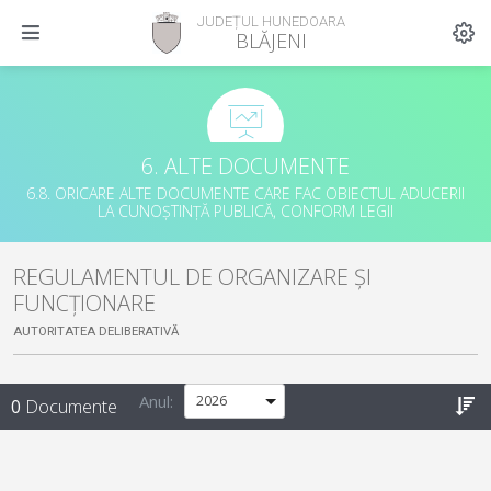
JUDEȚUL HUNEDOARA
BLĂJENI
6. ALTE DOCUMENTE
6.8. ORICARE ALTE DOCUMENTE CARE FAC OBIECTUL ADUCERII
LA CUNOȘTINȚĂ PUBLICĂ, CONFORM LEGII
REGULAMENTUL DE ORGANIZARE ȘI
FUNCȚIONARE
AUTORITATEA DELIBERATIVĂ
Anul:
0
Documente