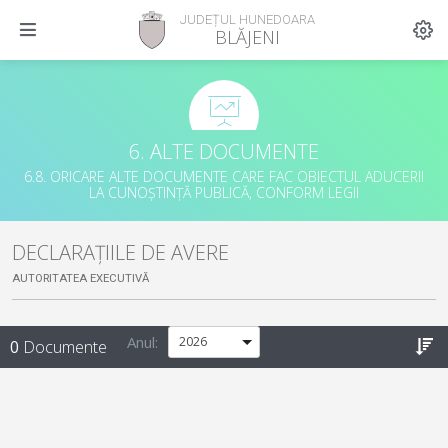
JUDEȚUL HUNEDOARA
BLĂJENI
6. ALTE DOCUMENTE
6.8. ORICARE ALTE DOCUMENTE CARE FAC OBIECTUL ADUCERII
LA CUNOȘTINȚĂ PUBLICĂ, CONFORM LEGII
DECLARAȚIILE DE AVERE
AUTORITATEA EXECUTIVĂ
Anul:
0
Documente